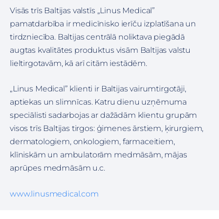
Visās trīs Baltijas valstīs „Linus Medical”
pamatdarbība ir medicīnisko ierīču izplatīšana un
tirdzniecība. Baltijas centrālā noliktava piegādā
augtas kvalitātes produktus visām Baltijas valstu
lieltirgotavām, kā arī citām iestādēm.
„Linus Medical” klienti ir Baltijas vairumtirgotāji,
aptiekas un slimnīcas. Katru dienu uzņēmuma
speciālisti sadarbojas ar dažādām klientu grupām
visos trīs Baltijas tirgos: ģimenes ārstiem, ķirurgiem,
dermatologiem, onkologiem, farmaceitiem,
klīniskām un ambulatorām medmāsām, mājas
aprūpes medmāsām u.c.
www.linusmedical.com