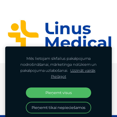
Mēs lietojam sīkfailus pakalpojuma
nodrošināšanai, mārketinga nolūkiem un
pakalpojuma uzlabošanai.
Uzzināt vairāk
Sīkdatnes
Pielāgot
Veidots ar
Mozello
- labo mājas lapu ģeneratoru.
Pieņemt visus
Pieņemt tikai nepieciešamos