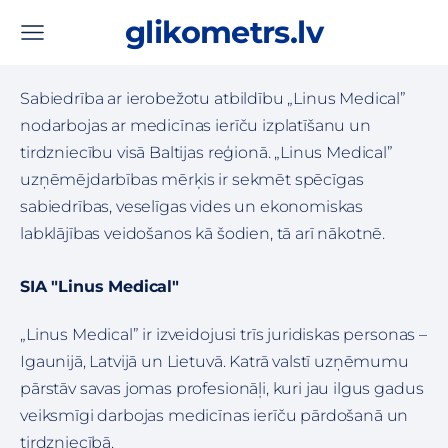
glikometrs.lv
Sabiedrība ar ierobežotu atbildību „Linus Medical”
nodarbojas ar medicīnas ierīču izplatīšanu un
tirdzniecību visā Baltijas reģionā. „Linus Medical”
uzņēmējdarbības mērķis ir sekmēt spēcīgas
sabiedrības, veselīgas vides un ekonomiskas
labklājības veidošanos kā šodien, tā arī nākotnē.
SIA "Linus Medical"
„Linus Medical” ir izveidojusi trīs juridiskas personas –
Igaunijā, Latvijā un Lietuvā. Katrā valstī uzņēmumu
pārstāv savas jomas profesionāļi, kuri jau ilgus gadus
veiksmīgi darbojas medicīnas ierīču pārdošanā un
tirdzniecībā.