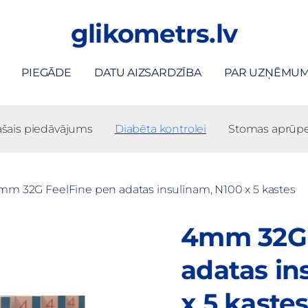
glikometrs.lv
PIEGĀDE
DATU AIZSARDZĪBA
PAR UZŅĒMU
ašais piedāvājums
Diabēta kontrolei
Stomas aprūpe
mm 32G FeelFine pen adatas insulīnam, N100 x 5 kastes
4mm 32G 
adatas in
x 5 kaste