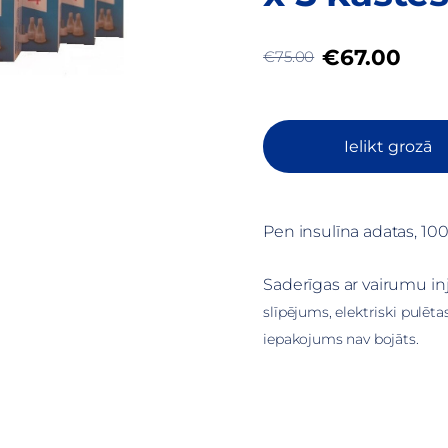
€67.00
€75.00
Ielikt grozā
Pen insulīna adatas, 100 
Saderīgas ar vairumu inj
slīpējums, elektriski pulētas,
iepakojums nav bojāts.