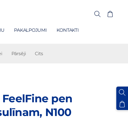
MU
PAKALPOJUMI
KONTAKTI
i
Pārsēji
Cits
FeelFine pen
sulīnam, N100
s